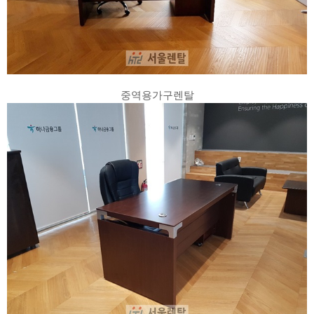
중역용가구렌탈