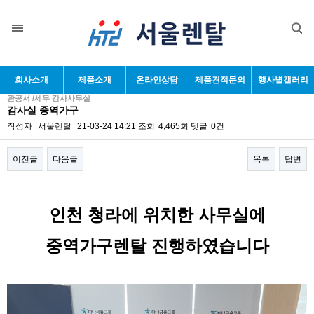
회사소개
제품소개
온라인상담
제품견적문의
행사별갤러리
관공서 /세무 감사사무실
감사실 중역가구
작성자
서울렌탈
21-03-24 14:21
조회
4,465회
댓글
0건
이전글
다음글
목록
답변
본문
인천 청라에 위치한 사무실에
중역가구렌탈 진행하였습니다