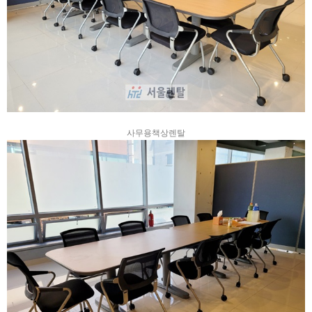
사무용책상렌탈