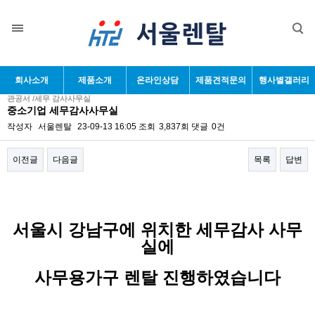
회사소개
제품소개
온라인상담
제품견적문의
행사별갤러리
관공서 /세무 감사사무실
중소기업 세무감사사무실
작성자
서울렌탈
23-09-13 16:05
조회
3,837회
댓글
0건
이전글
다음글
목록
답변
본문
서울시 강남구에 위치한 세무감사 사무
실에
사무용가구 렌탈 진행하였습니다