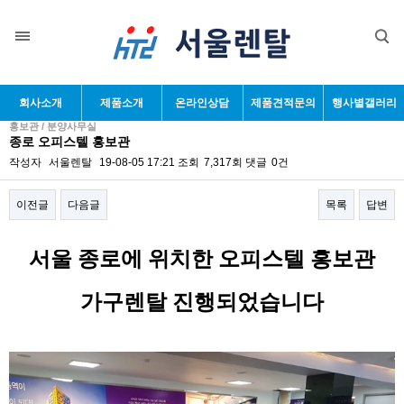
회사소개
제품소개
온라인상담
제품견적문의
행사별갤러리
홍보관 / 분양사무실
종로 오피스텔 홍보관
작성자
서울렌탈
19-08-05 17:21
조회
7,317회
댓글
0건
이전글
다음글
목록
답변
본문
서울 종로에 위치한 오피스텔 홍보관
가구렌탈 진행되었습니다