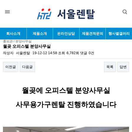
회사소개
제품소개
온라인상담
제품견적문의
행사별갤러리
홍보관 / 분양사무실
월곶 오피스텔 분양사무실
작성자
서울렌탈
19-12-12 14:58
조회
6,782회
댓글
0건
이전글
다음글
목록
답변
본문
월곶에 오피스텔 분양사무실
사무용가구렌탈 진행하였습니다