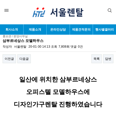
회사소개
제품소개
온라인상담
제품견적문의
행사별갤러리
홍보관 / 분양사무실
삼부르네상스 모델하우스
작성자
서울렌탈
20-01-30 14:13
조회
7,808회
댓글
0건
이전글
다음글
목록
답변
본문
일산에 위치한 삼부르네상스
오피스텔 모델하우스에
디자인가구렌탈 진행하였습니다