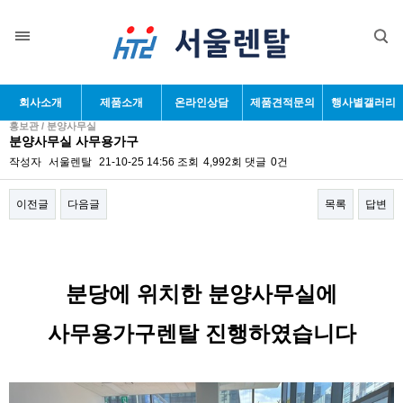
회사소개
제품소개
온라인상담
제품견적문의
행사별갤러리
홍보관 / 분양사무실
분양사무실 사무용가구
작성자
서울렌탈
21-10-25 14:56
조회
4,992회
댓글
0건
이전글
다음글
목록
답변
본문
분당에 위치한 분양사무실에
사무용가구렌탈 진행하였습니다