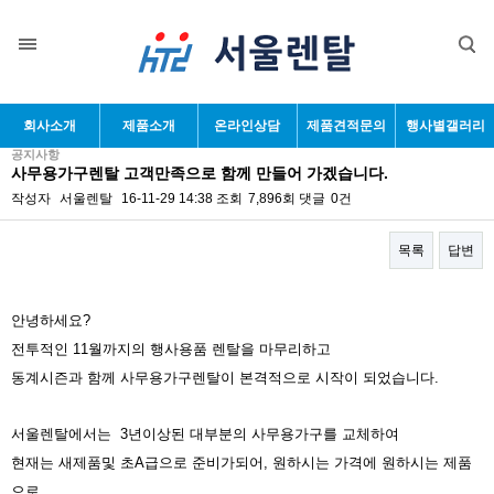
목록
회사소개
제품소개
온라인상담
제품견적문의
행사별갤러리
공지사항
사무용가구렌탈 고객만족으로 함께 만들어 가겠습니다.
작성자
서울렌탈
16-11-29 14:38
조회
7,896회
댓글
0건
목록
답변
본문
안녕하세요?
전투적인 11월까지의 행사용품 렌탈을 마무리하고
동계시즌과 함께 사무용가구렌탈이 본격적으로 시작이 되었습니다.
서울렌탈에서는 3년이상된 대부분의 사무용가구를 교체하여
현재는 새제품및 초A급으로 준비가되어,
원하시는 가격에 원하시는 제품
으로