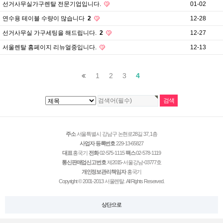
선거사무실가구렌탈 전문기업입니다.
01-02
연수용 테이블 수량이 많습니다
2
12-28
선거사무실 가구세팅을 해드립니다.
2
12-27
서울렌탈 홈페이지 리뉴얼중입니다.
12-13
1
2
3
4
주소
서울특별시 강남구 논현로28길 37, 1층
사업자 등록번호
229-13-65827
대표
홍국기
전화
02-575-1115
팩스
02-578-1119
통신판매업신고번호
제2015-서울강남-03777호
개인정보관리책임자
홍국기
Copyright © 2001-2013 서울렌탈. All Rights Reserved.
상단으로