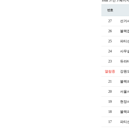
Total 57건
3 페이
번호
27
선거
26
블랙
25
파티
24
사무
23
듀라
열람중
강원
21
블랙
20
서울
19
현장
18
블랙
17
파티