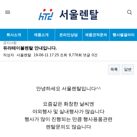
목록
회사소개
제품소개
온라인상담
제품견적문의
행사별갤러리
공지사항
듀라테이블렌탈 안내입니다.
작성자
서울렌탈
19-06-11 17:25
조회
9,776회
댓글
0건
목록
답변
본문
안녕하세요 서울렌탈입니다^^
요즘같은 화창한 날씨엔
야외행사 및 실내행사가 많습니다
행사가 많이 진행되는 만큼 행사용품관련
렌탈문의도 많습니다