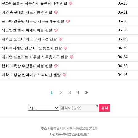
문화예술회관 작품전시 블랙파티션 렌탈
05-23
야외 축구대회 캐노피천막 렌탈
05-21
드라마 연출팀 사무실 사무용가구 렌탈
05-16
사단법인 행사 뷔페테이블 렌탈
05-13
대학교 포스터 이동식 파티션 렌탈
05-09
사회복지재단 간담회 1인용소파 렌탈
04-29
대기업 프로젝트 사무실 사무용가구 렌탈
04-24
협회 교육장 수강용테이블 렌탈
04-23
대학교 상담 칸막이부스 파티션 렌탈
04-16
1
2
3
4
주소
서울특별시 강남구 논현로28길 37, 1층
사업자 등록번호
229-13-65827