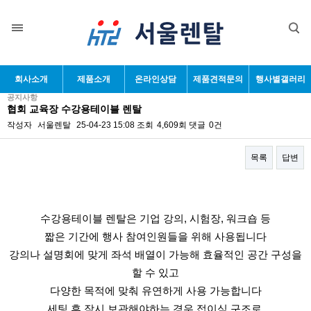
목록
회사소개
제품소개
온라인상담
제품견적문의
행사별갤러리
공지사항
협회 교육장 수강용테이블 렌탈
작성자
서울렌탈
25-04-23 15:08
조회
4,609회
댓글
0건
목록
답변
본문
수강용테이블 렌탈은 기업 강의, 시험장, 워크숍 등
짧은 기간에 행사 참여인원들을 위해 사용됩니다
강의나 설명회에 맞게 좌석 배열이 가능해 효율적인 공간 구성을
할 수 있고
다양한 목적에 맞춰 유연하게 사용 가능합니다
세팅 후 잠시 보관해야하는 경우
접이식 구조로