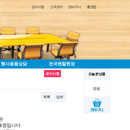
공지사항
고객센터
장바구니
로그인
행사용품상담
전국렌탈현장
|
공지사항
오늘 본 상품
없음
목록
답변
은
 배경입니다