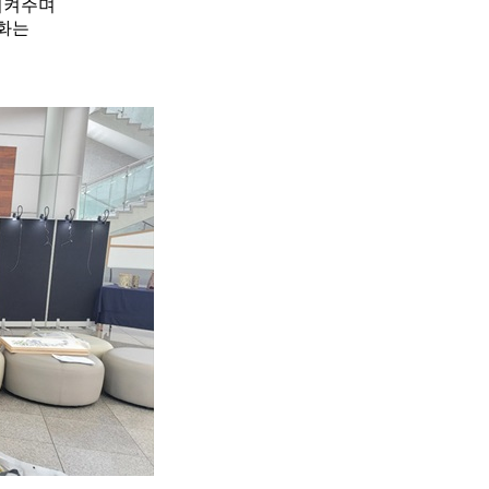
시켜주며
조화는