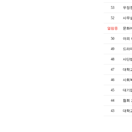
53
우정청
52
사무
열람중
문화
50
야외
49
드라
48
사단
47
대학교
46
사회
45
대기
44
협회
43
대학교