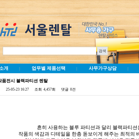
소개
업무별 제품선택
사무가구상담
|
|
|
작품전시 블랙파티션 렌탈
25-05-23 16:27
조회
4,457회
댓글
0건
흔히 사용하는 블루 파티션과 달리 블랙파티션
작품의 색감과 디테일을 한층 돋보이게 해주는 최적의