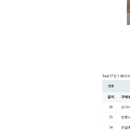
Total 57건
1 페이
번호
공지
구매
56
선거사
55
언론
54
건설