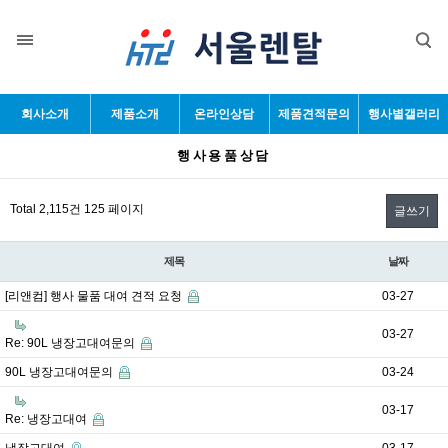
목록
회사소개
제품소개
온라인상담
제품견적문의
행사별갤러리
행사용품상담
Total 2,115건
125 페이지
글쓰기
제목
날짜
[리앤컴] 행사 물품 대여 견적 요청
03-27
03-27
Re: 90L 냉장고대여문의
90L 냉장고대여문의
03-24
03-17
Re: 냉장고대여