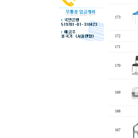
173
172
171
170
169
168
167