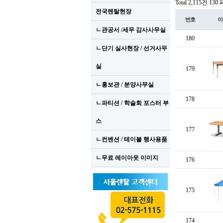
Total 2,115건
130
전국렌탈현장
번호
이
ㄴ관공서 /세무 감사사무실
180
ㄴ단기 실사현장 / 선거사무
실
179
ㄴ홍보관 / 분양사무실
178
ㄴ파티션 / 학술회 포스터 부
스
177
ㄴ컨벤션 / 테이블 행사용품
ㄴ무료 레이아웃 이미지
176
175
174