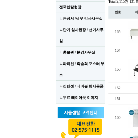
Total 2,115건
131
전국렌탈현장
번호
이
ㄴ관공서 /세무 감사사무실
ㄴ단기 실사현장 / 선거사무
165
실
164
ㄴ홍보관 / 분양사무실
ㄴ파티션 / 학술회 포스터 부
163
스
ㄴ컨벤션 / 테이블 행사용품
162
ㄴ무료 레이아웃 이미지
161
160