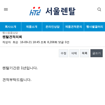
목록
회사소개
제품소개
온라인상담
제품견적문의
행사별갤러리
행사용품상담
렌탈견적의뢰
작성자
최순
16-09-21 18:45
조회
8,208회
댓글
0건
수정
삭제
목록
글쓰기
본문
렌탈기간은 1년입니다.
견적부탁드립니다.