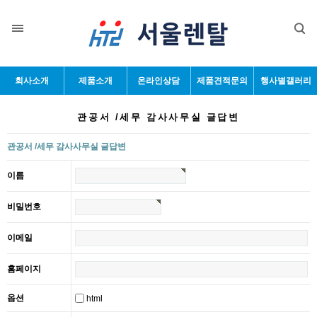
회사소개
제품소개
온라인상담
제품견적문의
행사별갤러리
관공서 /세무 감사사무실 글답변
관공서 /세무 감사사무실 글답변
이름
비밀번호
이메일
홈페이지
옵션
html