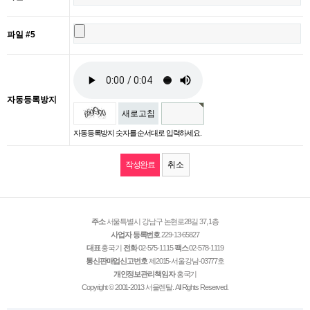
파일 #5
자동등록방지
새로고침
자동등록방지 숫자를 순서대로 입력하세요.
취소
주소
서울특별시 강남구 논현로28길 37, 1층
사업자 등록번호
229-13-65827
대표
홍국기
전화
02-575-1115
팩스
02-578-1119
통신판매업신고번호
제2015-서울강남-03777호
개인정보관리책임자
홍국기
Copyright © 2001-2013 서울렌탈. All Rights Reserved.