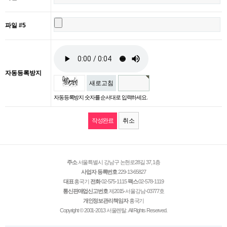
파일 #5
자동등록방지
새로고침
자동등록방지 숫자를 순서대로 입력하세요.
취소
주소
서울특별시 강남구 논현로28길 37, 1층
사업자 등록번호
229-13-65827
대표
홍국기
전화
02-575-1115
팩스
02-578-1119
통신판매업신고번호
제2015-서울강남-03777호
개인정보관리책임자
홍국기
Copyright © 2001-2013 서울렌탈. All Rights Reserved.