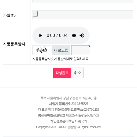
파일 #5
자동등록방지
새로고침
자동등록방지 숫자를 순서대로 입력하세요.
취소
주소
서울특별시 강남구 논현로28길 37, 1층
사업자 등록번호
229-13-65827
대표
홍국기
전화
02-575-1115
팩스
02-578-1119
통신판매업신고번호
제2015-서울강남-03777호
개인정보관리책임자
홍국기
Copyright © 2001-2013 서울렌탈. All Rights Reserved.