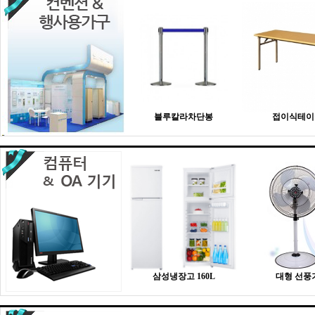
블루칼라차단봉
접이식테이
삼성냉장고 160L
대형 선풍