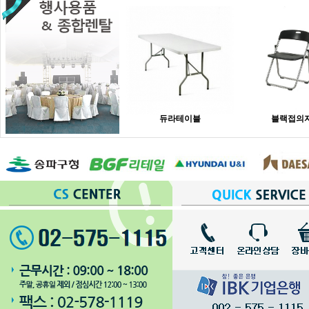
듀라테이블
블랙접의