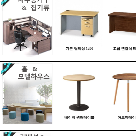
기본-탑책상 1200
고급 연결식 
베이직 원형테이블
아로아테이