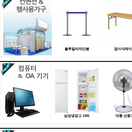
블루칼라차단봉
접이식테이
삼성냉장고 160L
대형 선풍