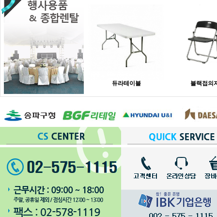
듀라테이블
블랙접의