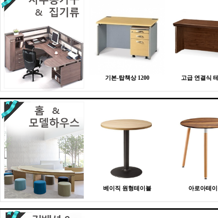
기본-탑책상 1200
고급 연결식 
베이직 원형테이블
아로아테이