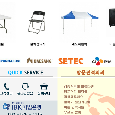
이블
블랙접의자
캐노피천막
이동