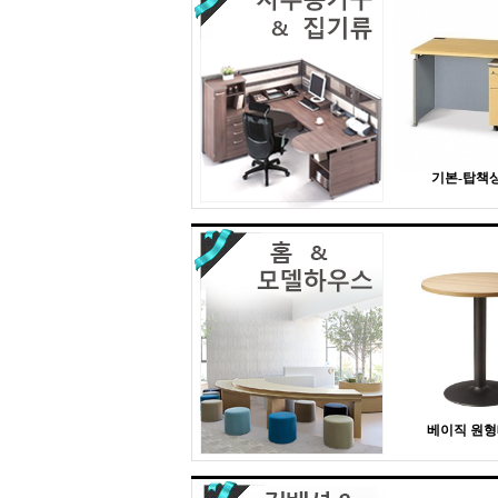
기본-탑책상 
베이직 원