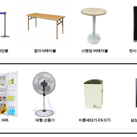
차단봉
접이식테이블
스탠딩 바테이블
전시
160L
대형 선풍기
이륜세단기-EK3275
삼성