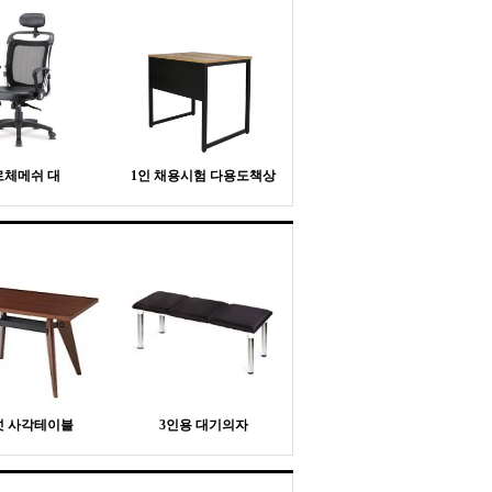
로체메쉬 대
1인 채용시험 다용도책상
넛 사각테이블
3인용 대기의자