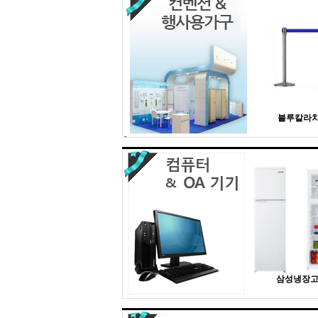
블루칼라
삼성냉장고 