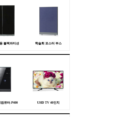
용 블랙파티션
학술회 포스터 부스
컴퓨터-P400
UHD TV 40인치