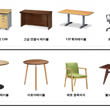
1200
고급 연결식 테이블
VIP 회의테이블
형테이블
아로아테이블
레토 원목의자
월