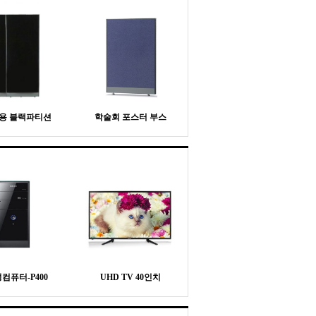
용 블랙파티션
학술회 포스터 부스
컴퓨터-P400
UHD TV 40인치