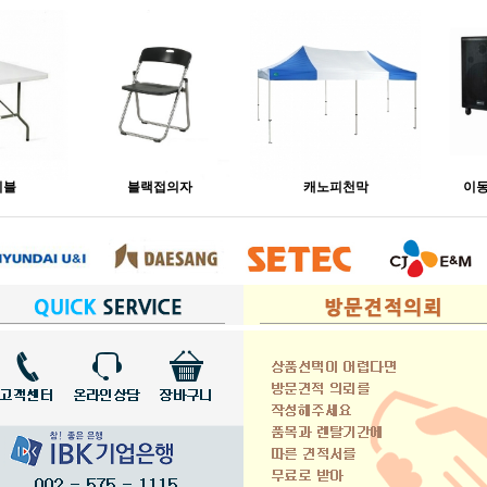
이블
블랙접의자
캐노피천막
이동