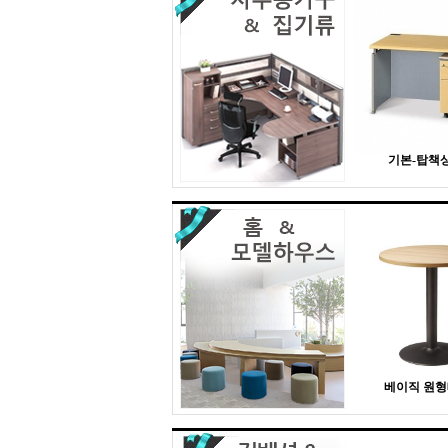
기본-탑책상 
베이직 원