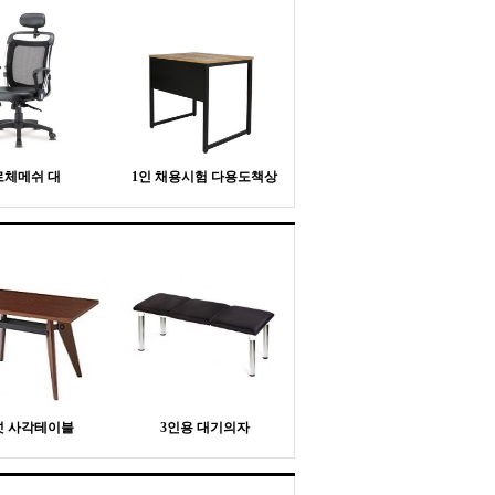
로체메쉬 대
1인 채용시험 다용도책상
넛 사각테이블
3인용 대기의자