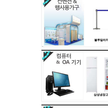
블루칼라
삼성냉장고 