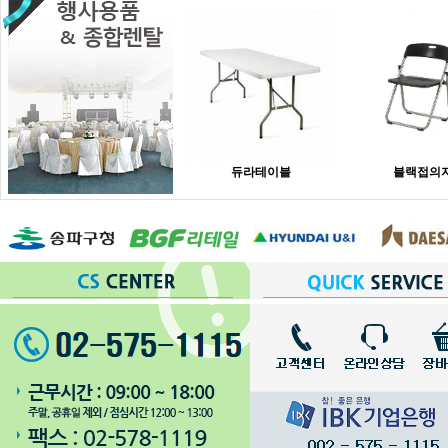
듀라테이블
블랙접의