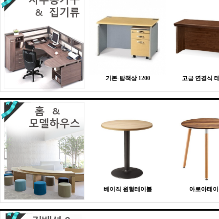
기본-탑책상 1200
고급 연결식 
베이직 원형테이블
아로아테이