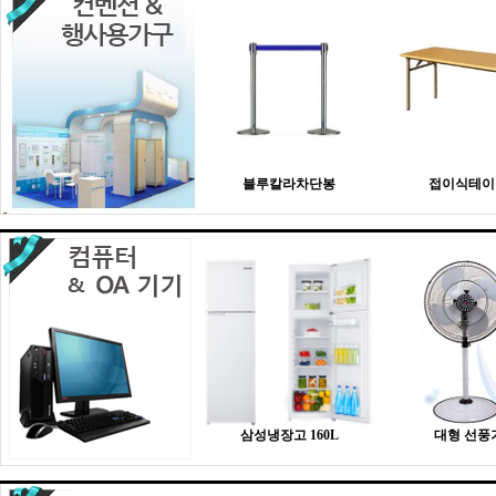
블루칼라차단봉
접이식테이
삼성냉장고 160L
대형 선풍