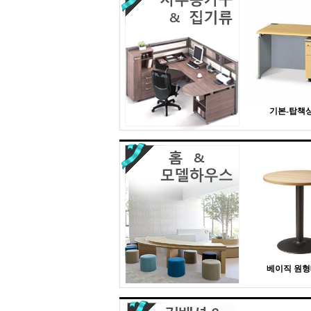
기본-탑책상 
베이직 원