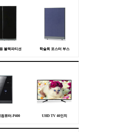
용 블랙파티션
학술회 포스터 부스
컴퓨터-P400
UHD TV 40인치