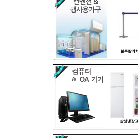
블루칼라
삼성냉장고 