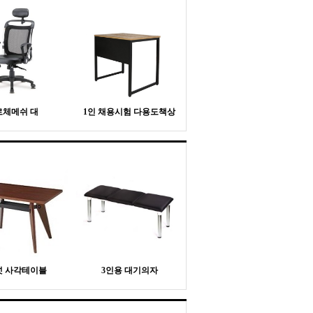
로체메쉬 대
1인 채용시험 다용도책상
넛 사각테이블
3인용 대기의자