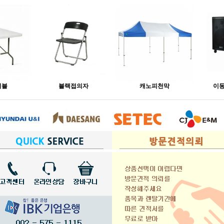
이블
블랙접의자
캐노피천막
이동