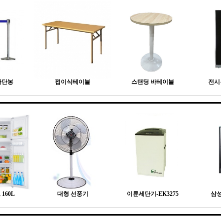
차단봉
접이식테이블
스탠딩 바테이블
전시
160L
대형 선풍기
이륜세단기-EK3275
삼성