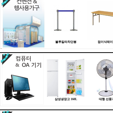
블루칼라차단봉
접이식테이
삼성냉장고 160L
대형 선풍