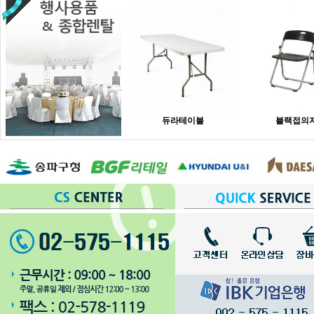
듀라테이블
블랙접의