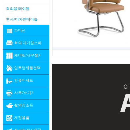
회의용 테이블
행사/디자인테이블
파티션
회의 대기실소파
캐비넷/사무집기
업무별제품선택
컴퓨터세트
사무OA기기
촬영장소품
계절용품