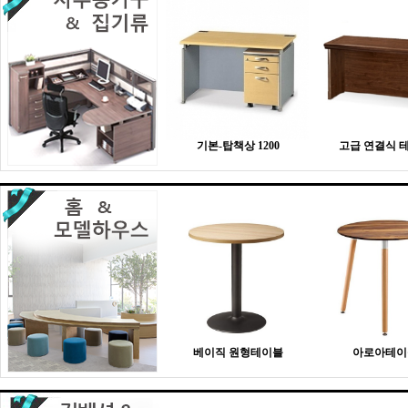
기본-탑책상 1200
고급 연결식 
베이직 원형테이블
아로아테이