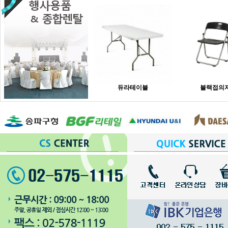
듀라테이블
블랙접의