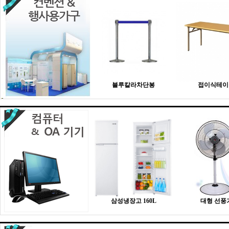
블루칼라차단봉
접이식테이
삼성냉장고 160L
대형 선풍