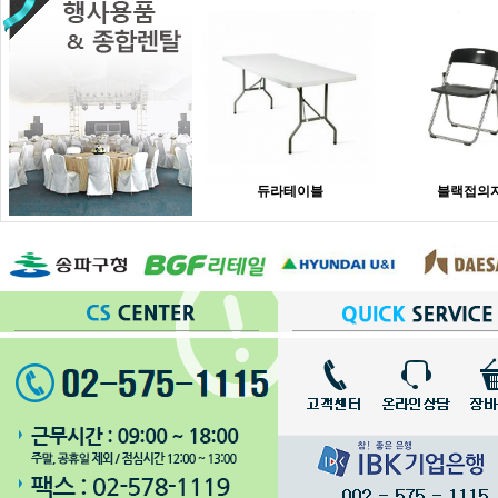
듀라테이블
블랙접의