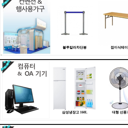
블루칼라차단봉
접이식테이
삼성냉장고 160L
대형 선풍