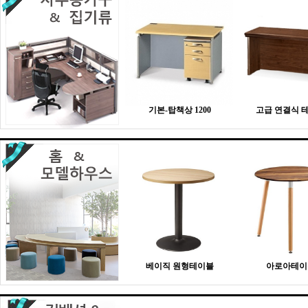
기본-탑책상 1200
고급 연결식 
베이직 원형테이블
아로아테이