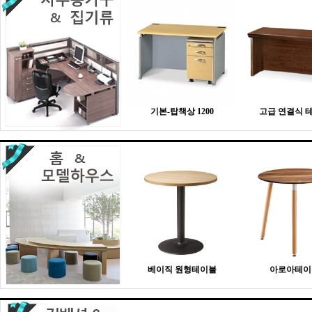
기본-탑책상 1200
고급 연결식 
베이직 원형테이블
아로아테이