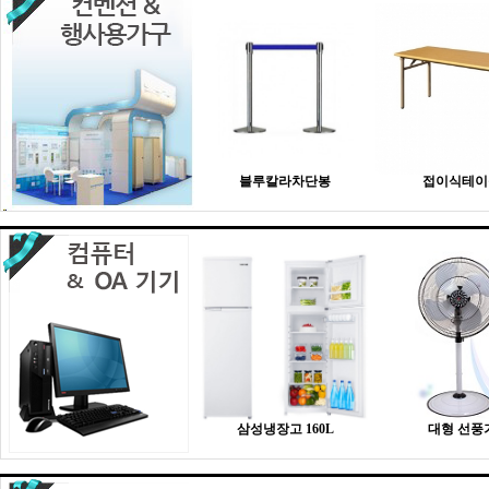
블루칼라차단봉
접이식테이
삼성냉장고 160L
대형 선풍