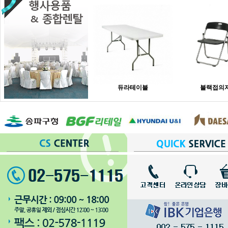
듀라테이블
블랙접의