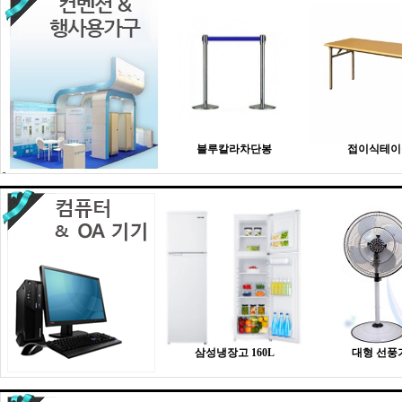
블루칼라차단봉
접이식테이
삼성냉장고 160L
대형 선풍