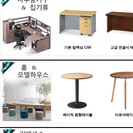
기본-탑책상 1200
고급 연결식 
베이직 원형테이블
아로아테이