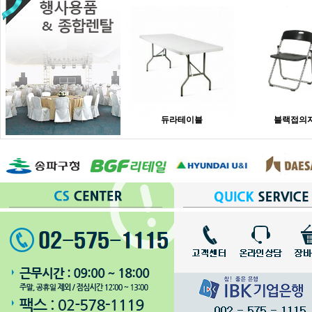
듀라테이블
블랙접의