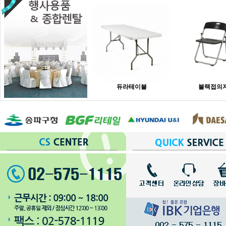
듀라테이블
블랙접의