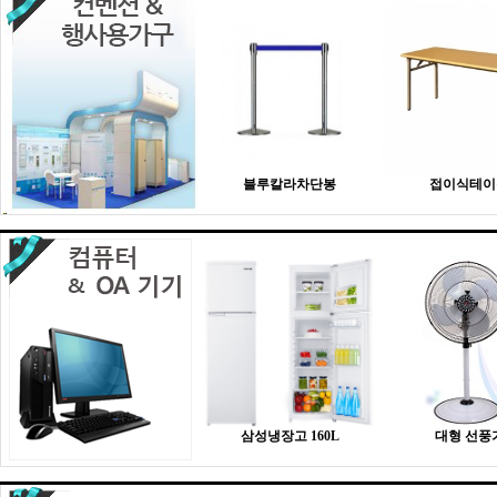
블루칼라차단봉
접이식테이
삼성냉장고 160L
대형 선풍