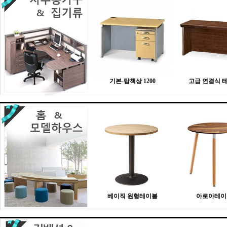
기본-탑책상 1200
고급 연결식 
베이직 원형테이블
아로아테이