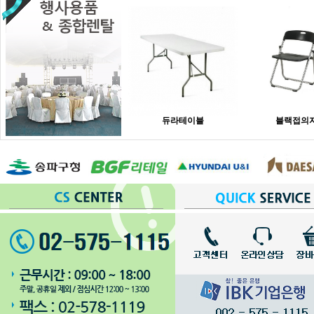
듀라테이블
블랙접의