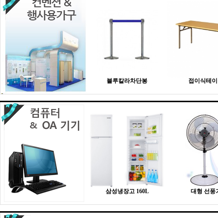
블루칼라차단봉
접이식테이
삼성냉장고 160L
대형 선풍