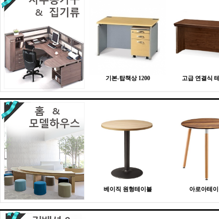
기본-탑책상 1200
고급 연결식 
베이직 원형테이블
아로아테이