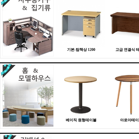
기본-탑책상 1200
고급 연결식 
베이직 원형테이블
아로아테이