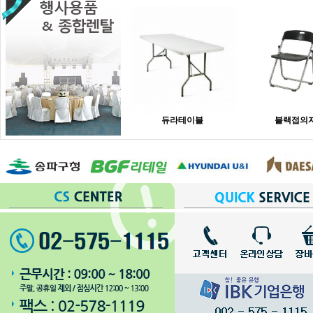
듀라테이블
블랙접의