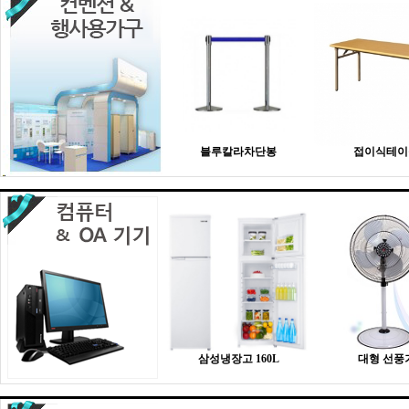
블루칼라차단봉
접이식테이
삼성냉장고 160L
대형 선풍