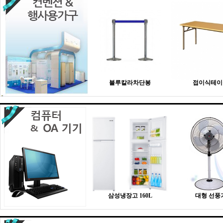
블루칼라차단봉
접이식테이
삼성냉장고 160L
대형 선풍