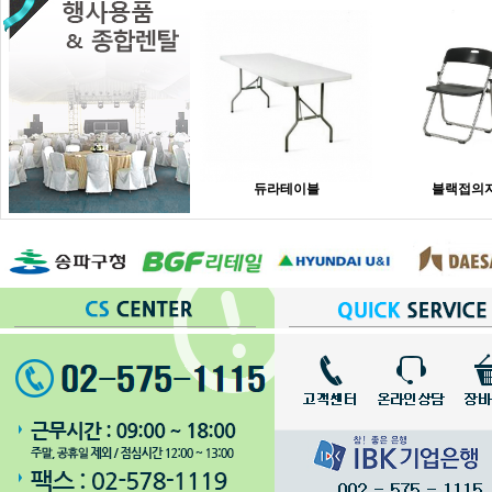
듀라테이블
블랙접의