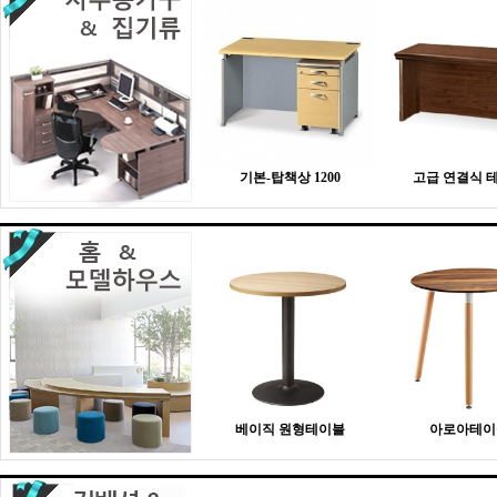
기본-탑책상 1200
고급 연결식 
베이직 원형테이블
아로아테이