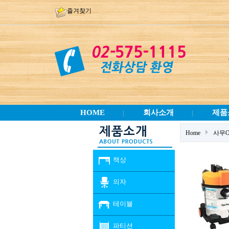
즐겨찾기
HOME
회사소개
제품
|
|
Home
사무
책상
의자
테이블
파티션