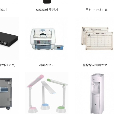
청소기
모토로라 무전기
무선 순번대기표
허브(24포트)
지폐계수기
월중행사화이트보드