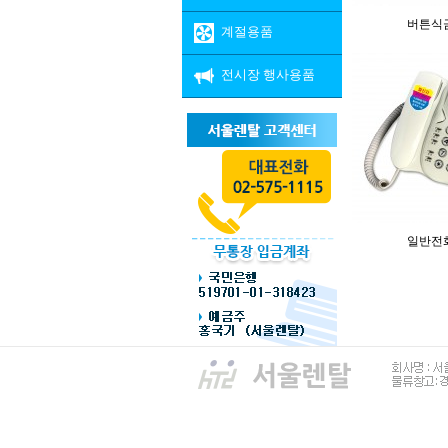
버튼식
계절용품
전시장 행사용품
일반전