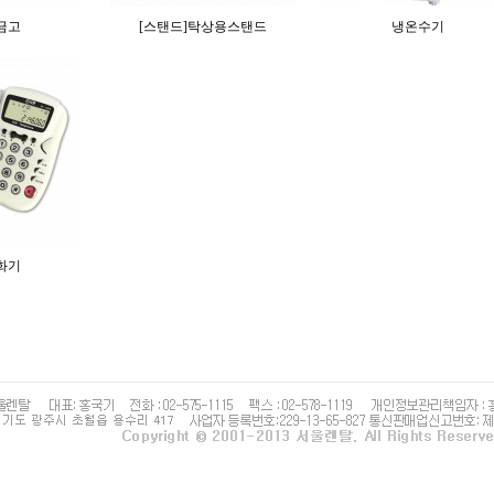
금고
[스탠드]탁상용스탠드
냉온수기
화기