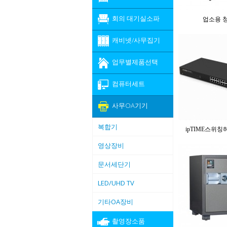
회의 대기실소파
업소용 
캐비넷/사무집기
업무별제품선택
컴퓨터세트
사무OA기기
복합기
ipTIME스위칭
영상장비
문서세단기
LED/UHD TV
기타OA장비
촬영장소품