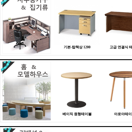
기본-탑책상 1200
고급 연결식 
베이직 원형테이블
아로아테이