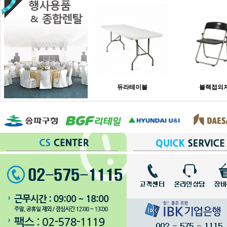
듀라테이블
블랙접의