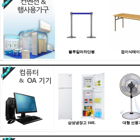
블루칼라차단봉
접이식테이
삼성냉장고 160L
대형 선풍