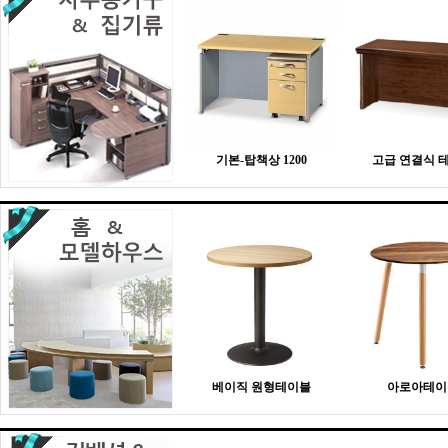
기본-탑책상 1200
고급 연결식 
베이직 원형테이블
아로아테이