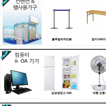
블루칼라차단봉
접이식테이
삼성냉장고 160L
대형 선풍