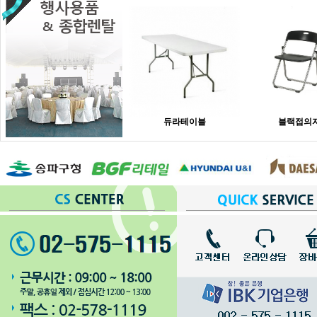
듀라테이블
블랙접의