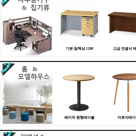
기본-탑책상 1200
고급 연결식 
베이직 원형테이블
아로아테이