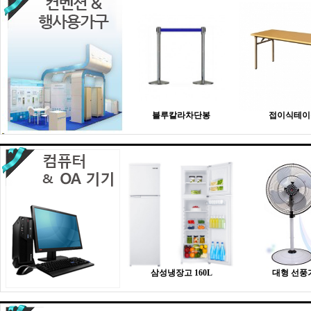
블루칼라차단봉
접이식테이
삼성냉장고 160L
대형 선풍