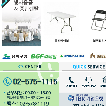
듀라테이블
블랙접의