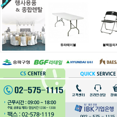
듀라테이블
블랙접의