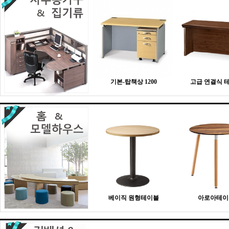
기본-탑책상 1200
고급 연결식 
베이직 원형테이블
아로아테이