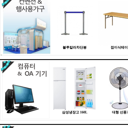
블루칼라차단봉
접이식테이
삼성냉장고 160L
대형 선풍