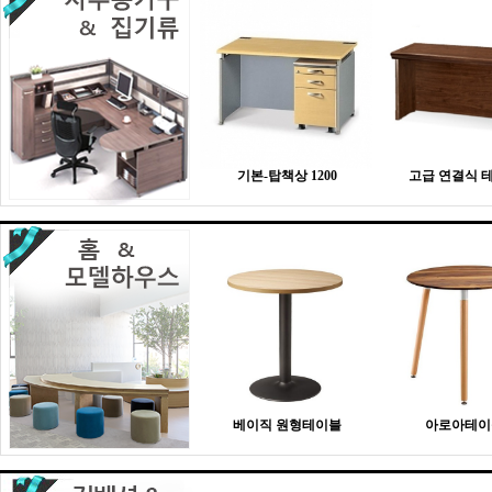
기본-탑책상 1200
고급 연결식 
베이직 원형테이블
아로아테이