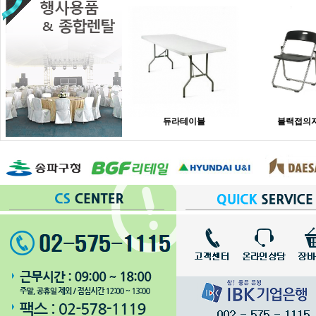
듀라테이블
블랙접의