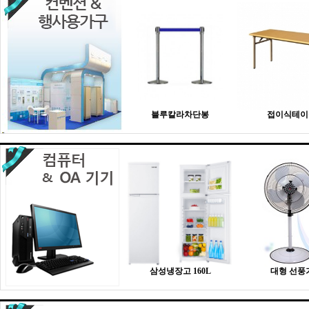
블루칼라차단봉
접이식테이
삼성냉장고 160L
대형 선풍