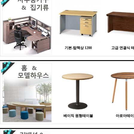
기본-탑책상 1200
고급 연결식 
베이직 원형테이블
아로아테이