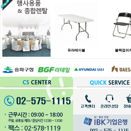
듀라테이블
블랙접의