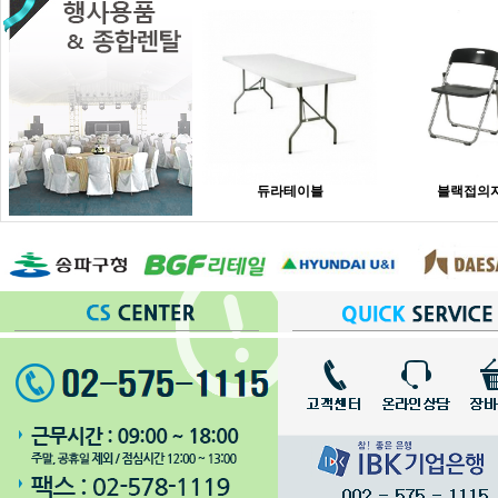
듀라테이블
블랙접의