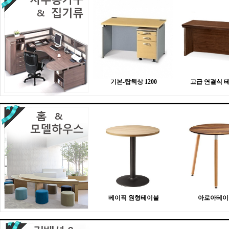
기본-탑책상 1200
고급 연결식 
베이직 원형테이블
아로아테이