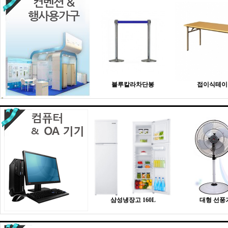
블루칼라차단봉
접이식테이
삼성냉장고 160L
대형 선풍