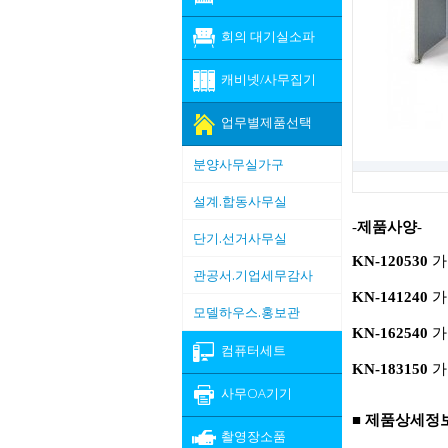
회의 대기실소파
캐비넷/사무집기
업무별제품선택
분양사무실가구
설계.합동사무실
-
제품사양
-
단기.선거사무실
KN-120530
가로
관공서.기업세무감사
KN-141240
가로
모델하우스.홍보관
KN-162540
가로
컴퓨터세트
KN-183150
가로
사무OA기기
■ 제품상세정
촬영장소품