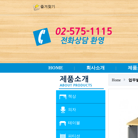
즐겨찾기
HOME
회사소개
제품
|
|
Home
업무
책상
의자
테이블
파티션