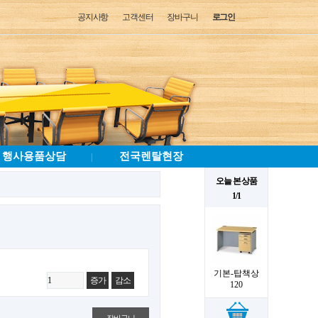
공지사항
고객센터
장바구니
로그인
행사용품상담
전국렌탈현장
|
오늘 본 상품
1/1
기본-탑책상
증가
감소
120