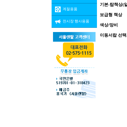
기본-탑책상(일
계절용품
보급형 책상
전시장 행사용품
색상/망비
이동서랍 선