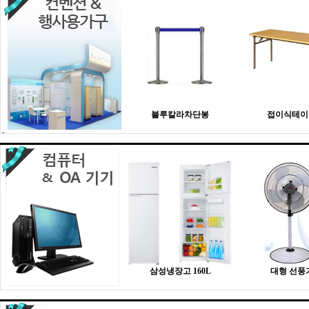
블루칼라차단봉
접이식테이
삼성냉장고 160L
대형 선풍