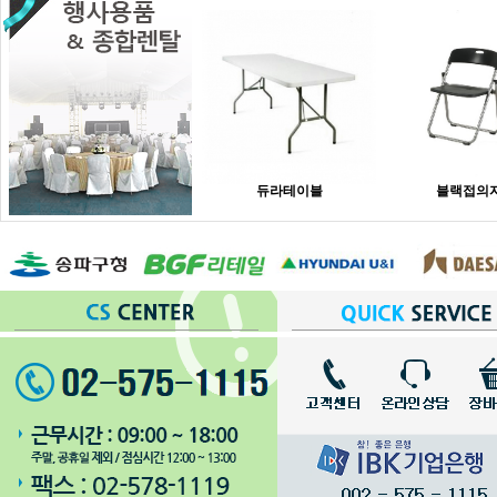
듀라테이블
블랙접의