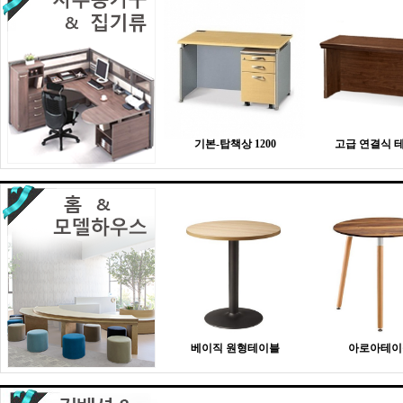
기본-탑책상 1200
고급 연결식 
베이직 원형테이블
아로아테이