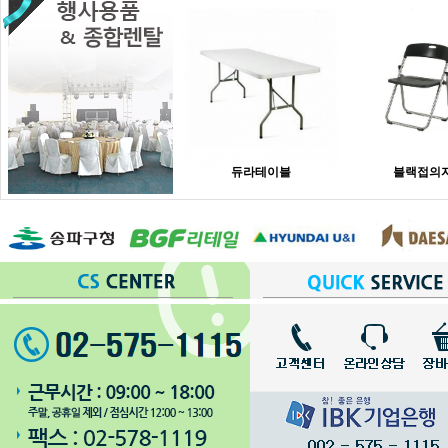
듀라테이블
블랙접의