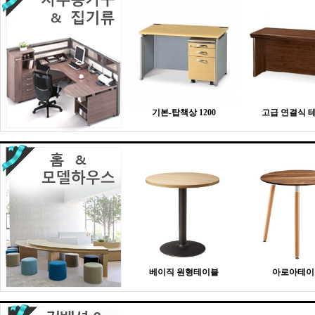
기본-탑책상 1200
고급 연결식 
베이직 원형테이블
아로아테이