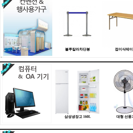
블루칼라차단봉
접이식테이
삼성냉장고 160L
대형 선풍