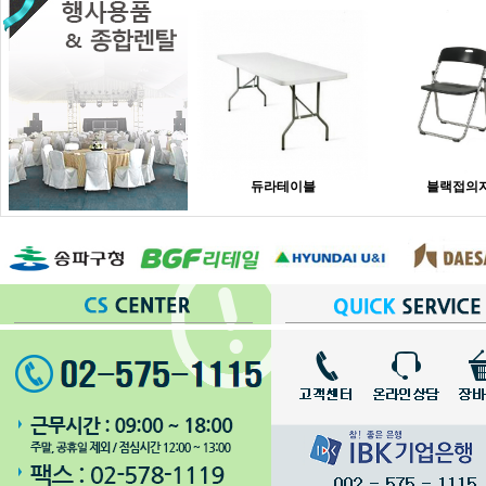
듀라테이블
블랙접의