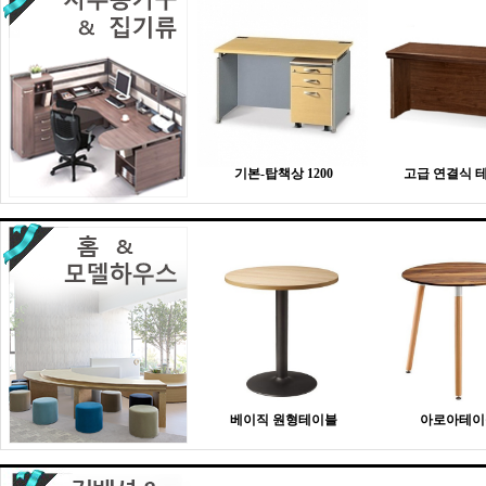
기본-탑책상 1200
고급 연결식 
베이직 원형테이블
아로아테이