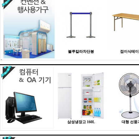
블루칼라차단봉
접이식테이
삼성냉장고 160L
대형 선풍