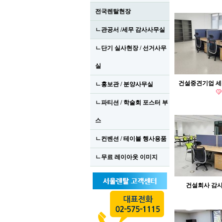
전국렌탈현장
ㄴ관공서 /세무 감사사무실
ㄴ단기 실사현장 / 선거사무
실
건설중견기업 
ㄴ홍보관 / 분양사무실
ㄴ파티션 / 학술회 포스터 부
스
ㄴ컨벤션 / 테이블 행사용품
ㄴ무료 레이아웃 이미지
건설회사 감