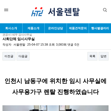
회사소개
제품소개
온라인상담
제품견적문의
행사별갤러리
관공서 /세무 감사사무실
사회단체 임시사무실
작성자
서울렌탈
25-04-07 15:38
조회
3,083회
댓글
0건
이전글
다음글
목록
답변
본문
인천시 남동구에 위치한 임시 사무실에
사무용가구 렌탈 진행하였습니다