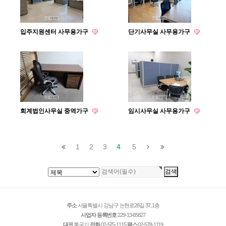
입주지원센터 사무용가구
단기사무실 사무용가구
회계법인사무실 중역가구
임시사무실 사무용가구
1
2
3
4
5
주소
서울특별시 강남구 논현로28길 37, 1층
사업자 등록번호
229-13-65827
대표
홍국기
전화
02-575-1115
팩스
02-578-1119