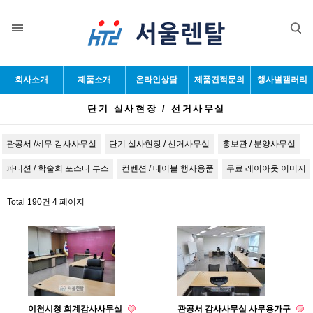
목록
회사소개
제품소개
온라인상담
제품견적문의
행사별갤러리
단기 실사현장 / 선거사무실
관공서 /세무 감사사무실
단기 실사현장 / 선거사무실
홍보관 / 분양사무실
파티션 / 학술회 포스터 부스
컨벤션 / 테이블 행사용품
무료 레이아웃 이미지
Total 190건
4 페이지
이천시청 회계감사사무실
관공서 감사사무실 사무용가구