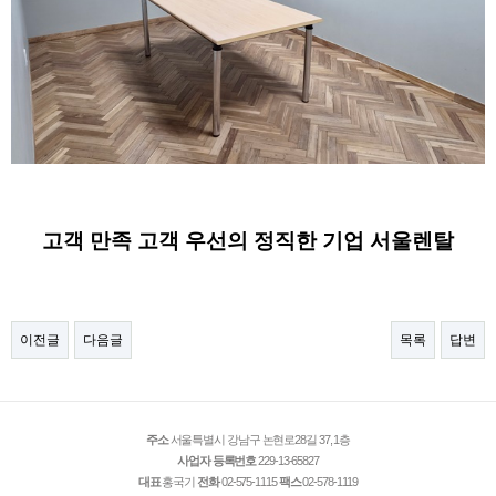
고객 만족 고객 우선의 정직한 기업 서울렌탈
이전글
다음글
목록
답변
주소
서울특별시 강남구 논현로28길 37, 1층
사업자 등록번호
229-13-65827
대표
홍국기
전화
02-575-1115
팩스
02-578-1119